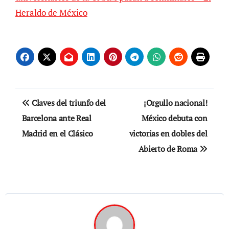
Heraldo de México
Navegación
Claves del triunfo del
¡Orgullo nacional!
de
Barcelona ante Real
México debuta con
Madrid en el Clásico
victorias en dobles del
entradas
Abierto de Roma