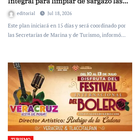
Integral para limpiar de sargazo las
playas de Quintana Roo
editorial
Jul 18, 2026
Este plan iniciará en 15 días y será coordinado por
las Secretarías de Marina y de Turismo, informó…
TURISMO