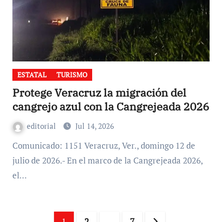
ESTATAL
TURISMO
Protege Veracruz la migración del
cangrejo azul con la Cangrejeada 2026
editorial
Jul 14, 2026
Comunicado: 1151 Veracruz, Ver., domingo 12 de
julio de 2026.- En el marco de la Cangrejeada 2026,
el…
Paginación
1
2
…
7