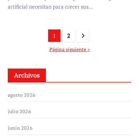
artificial necesitan para crecer sus…
Paginación
1
2
de
Página siguiente »
entradas
Archivos
agosto 2026
julio 2026
junio 2026