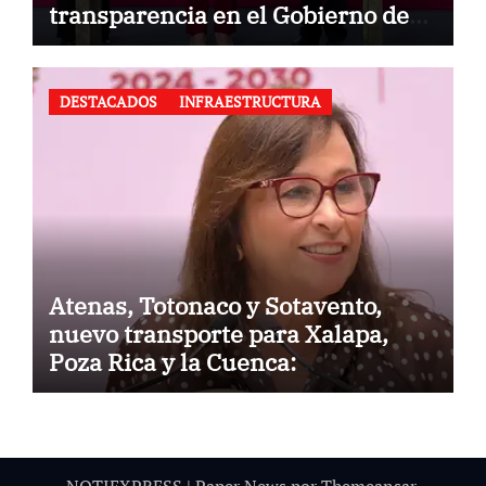
transparencia en el Gobierno de
México
DESTACADOS
INFRAESTRUCTURA
Atenas, Totonaco y Sotavento,
nuevo transporte para Xalapa,
Poza Rica y la Cuenca:
Gobernadora
NOTIEXPRESS
|
Paper News
por
Themeansar
.