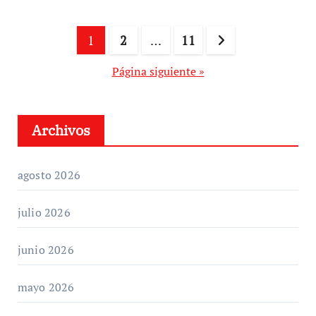
Paginación
1
2
…
11
de
Página siguiente »
entradas
Archivos
agosto 2026
julio 2026
junio 2026
mayo 2026