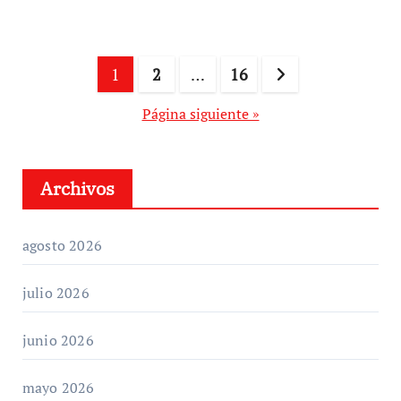
Paginación
1
2
…
16
de
Página siguiente »
entradas
Archivos
agosto 2026
julio 2026
junio 2026
mayo 2026