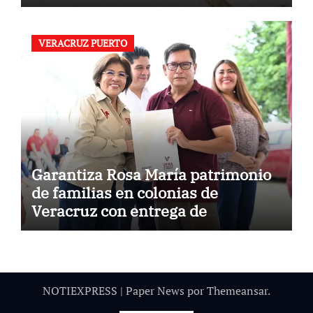
VERACRUZ PUERTO
Garantiza Rosa María patrimonio
de familias en colonias de
Veracruz con entrega de
escrituras
NOTIEXPRESS
|
Paper News
por
Themeansar
.