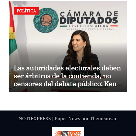
Monreal
POLÍTICA
Las autoridades electorales deben
ser árbitros de la contienda, no
censores del debate público: Kenia
López Rabadán
NOTIEXPRESS
|
Paper News
por
Themeansar
.