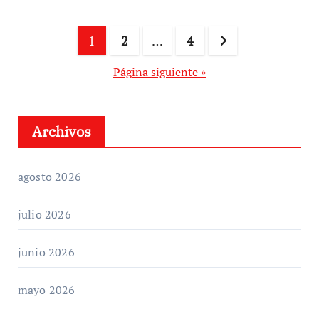
Paginación
1
2
…
4
de
Página siguiente »
entradas
Archivos
agosto 2026
julio 2026
junio 2026
mayo 2026