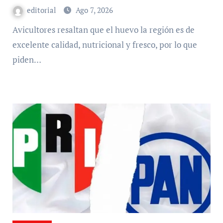
llaman a consumir local
editorial
Ago 7, 2026
Avicultores resaltan que el huevo la región es de
excelente calidad, nutricional y fresco, por lo que
piden…