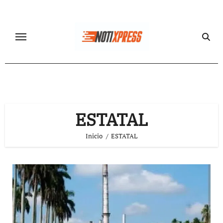
Ir
al
contenido
ESTATAL
Inicio
ESTATAL