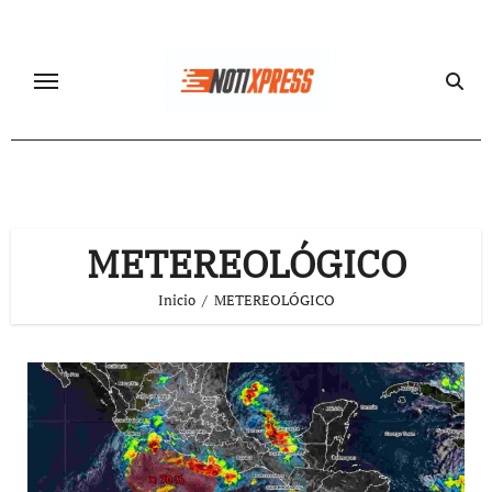
Ir
al
contenido
METEREOLÓGICO
Inicio
METEREOLÓGICO