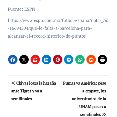
Fuente: ESPN
https://www.espn.com.mx/futbol/espana/nota/_/id
/16694504/que-le-falta-a-barcelona-para-
alcanzar-el-record-historico-de-puntos
Navegación
Chivas logra la hazaña
Pumas vs América: pese
de
ante Tigres y va a
a empate, los
semifinales
universitarios de la
entradas
UNAM pasan a
semifinales