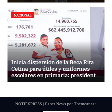
quieren reelegirse
NACIONAL
Inicia dispersión de la Beca Rita
Cetina para útiles y uniformes
escolares en primaria: presidenta
Claudia Sheinbaum
NOTIEXPRESS
|
Paper News
por
Themeansar
.