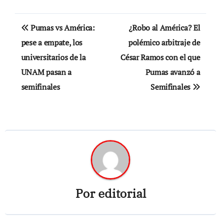
Navegación
Pumas vs América:
¿Robo al América? El
de
pese a empate, los
polémico arbitraje de
universitarios de la
César Ramos con el que
entradas
UNAM pasan a
Pumas avanzó a
semifinales
Semifinales
Por
editorial