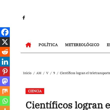
Ir
al
contenido
POLÍTICA
METEREOLÓGICO
E
Inicio
AM
V
9
Científicos logran el teletransport
CIENCIA
Científicos logran 