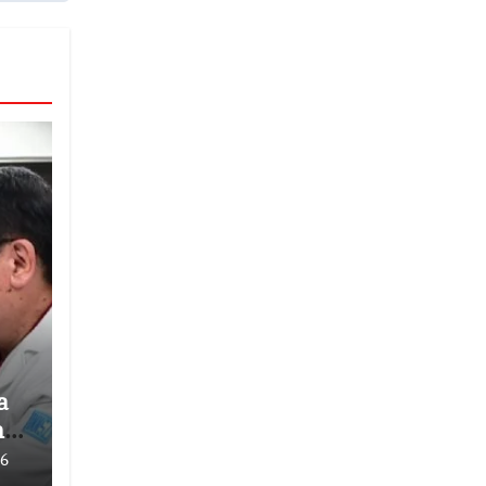
a
n
26