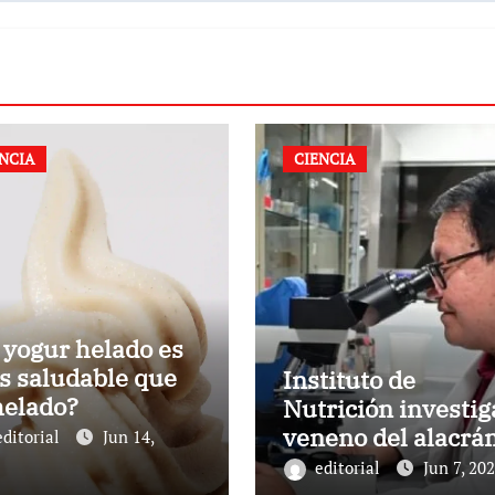
ENCIA
CIENCIA
 yogur helado es
s saludable que
Instituto de
helado?
Nutrición investig
veneno del alacrá
editorial
Jun 14,
para combatir la
editorial
Jun 7, 20
tuberculosis