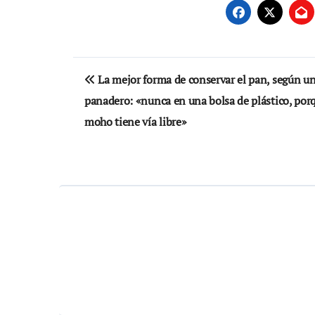
Navegación
La mejor forma de conservar el pan, según u
de
panadero: «nunca en una bolsa de plástico, porq
entradas
moho tiene vía libre»