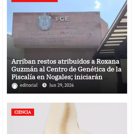
Arriban restos atribuidos a Roxana
Guzmán al Centro de Genética de la
Fiscalía en Nogales; iniciarán
pruebas de ADN
editorial
Jun 29, 2026
CIENCIA