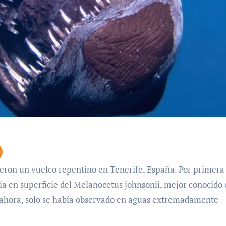
ia en superficie del Melanocetus johnsonii, mejor conocido
a ahora, solo se había observado en aguas extremadamente