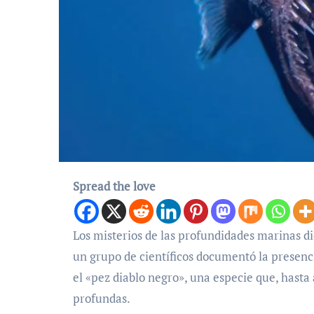
Spread the love
Los misterios de las profundidades marinas dieron un vuelco repentino en Tenerife, España. Por primera vez,
un grupo de científicos documentó la presenc
el «pez diablo negro», una especie que, hast
profundas.