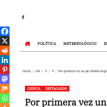
Ir
al
contenido
POLÍTICA
METEREOLÓGICO
E
Inicio
AM
V
9
Por primera vez un pez diablo negr
CIENCIA
DESTACADOS
Por primera vez un