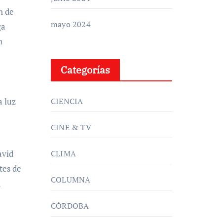
n de
mayo 2024
ga
n
Categorías
CIENCIA
a luz
CINE & TV
CLIMA
avid
tes de
COLUMNA
a
CÓRDOBA