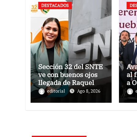
DESTACADOS
DE
Sección 32 del SNTE
Av
ve con buenos ojos
al 
llegada de Raquel
a 
Bonilla a Educación
có
editorial
Ago 8, 2026
me