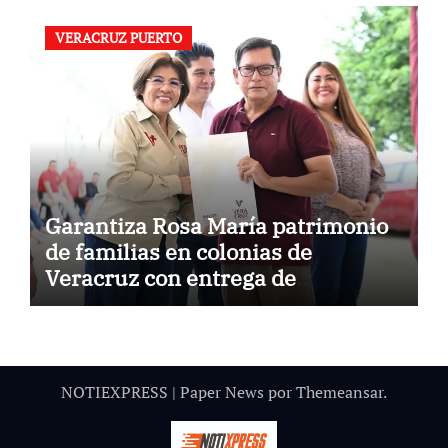
VERACRUZ PUERTO
Garantiza Rosa María patrimonio
de familias en colonias de
Veracruz con entrega de
escrituras
NOTIEXPRESS
|
Paper News
por
Themeansar
.