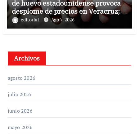
de huevo estadounidense provoca
desplome de precios en Veracruz;
llaman a consumir local
editorial
Ago 7, 2026
Archivos
agosto 2026
julio 2026
junio 2026
mayo 2026