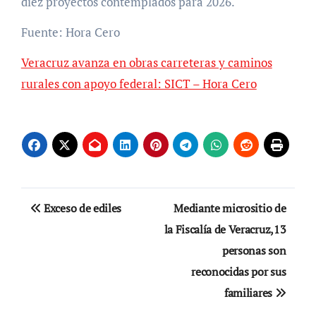
diez proyectos contemplados para 2026.
Fuente: Hora Cero
Veracruz avanza en obras carreteras y caminos
rurales con apoyo federal: SICT – Hora Cero
Navegación
Exceso de ediles
Mediante micrositio de
de
la Fiscalía de Veracruz,13
personas son
entradas
reconocidas por sus
familiares