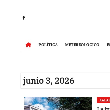
Ir
al
contenido
POLÍTICA
METEREOLÓGICO
E
junio 3, 2026
XALA
La i