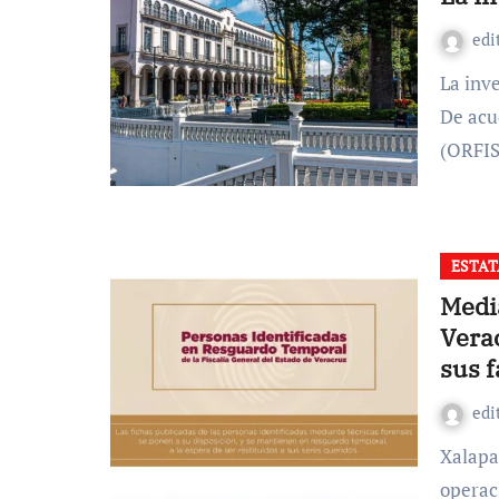
edi
La inversión municipal en cultura Yamiri Rodríguez Madrid
De acu
(ORFI
ESTAT
Media
Vera
sus f
edi
Xalapa, Ver., 3 de junio de 2026.– Tras haber sido puesto en
operac