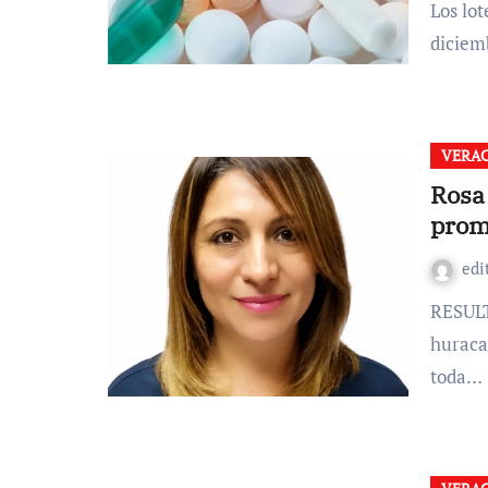
Los lotes involucrados son 2051100, con fecha de caducidad
diciem
VERAC
Rosa
prom
edi
RESULTA que, la temporada de lluvias, ciclones tropicales y
huraca
toda…