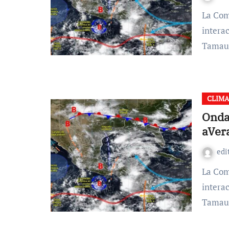
La Comisión Nacional del Agua (Conagua) informó que la
intera
Tamaul
CLIM
Onda 
aVer
edi
La Comisión Nacional del Agua (Conagua) informó que la
intera
Tamaul