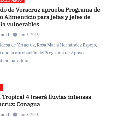
RUZ PUERTO
ldo de Veracruz aprueba Programa de
 Alimenticio para jefas y jefes de
lia vulnerables
torial
Jun 3, 2026
ó que la aprobación delPrograma de Apoyo
ticio para Jefas…
A
Tropical 4 traerá lluvias intensas
acruz: Conagua
torial
Jun 3, 2026