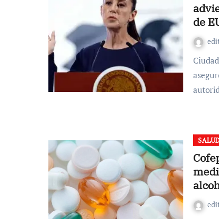
advi
de E
edi
Ciudad de México. La presidenta Claudia Sheinbaum Pardo
asegur
autori
SALU
Cofep
medi
alcoh
edi