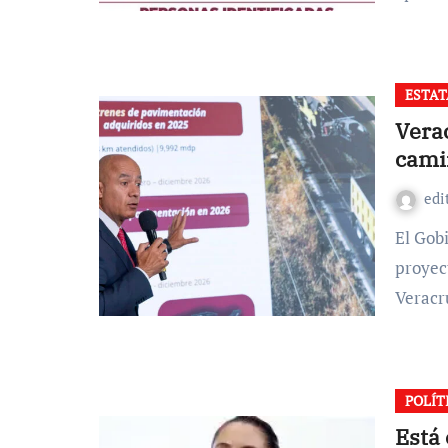
ESTAT
Vera
cami
edi
El Gobierno de México informó avances en distintos
proyec
Veracr
POLÍT
Está 