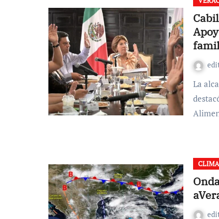
VERAC
Cabi
Apoyo
fami
edi
La alcaldesa de Veracruz, Rosa María Hernández Espejo,
destac
Alimen
CLIM
Onda 
aVer
edi