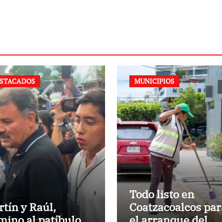
STACADOS
MUNICIPIOS
Todo listo en
rtín y Raúl,
Coatzacoalcos par
mino al patíbulo
el arranque del