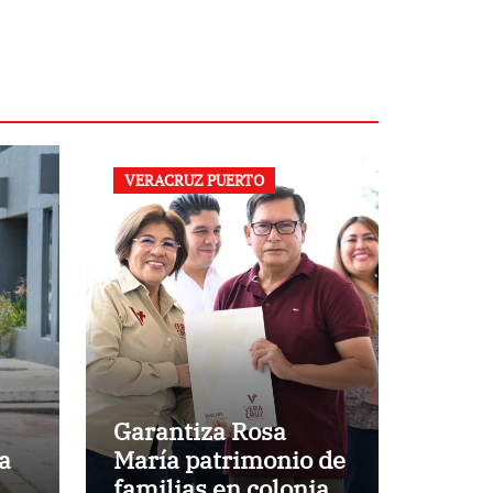
VERACRUZ PUERTO
Garantiza Rosa
a
María patrimonio de
familias en colonias