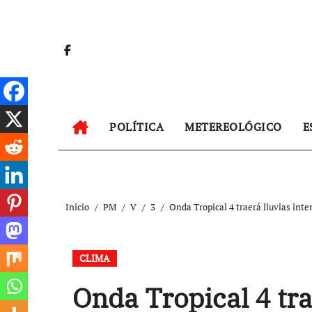
Ir
al
contenido
POLÍTICA
METEREOLÓGICO
E
Inicio
PM
V
3
Onda Tropical 4 traerá lluvias int
CLIMA
Onda Tropical 4 tra