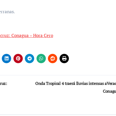
erranas.
racruz: Conagua – Hora Cero
ruz:
Onda Tropical 4 traerá lluvias intensas aVera
Conag