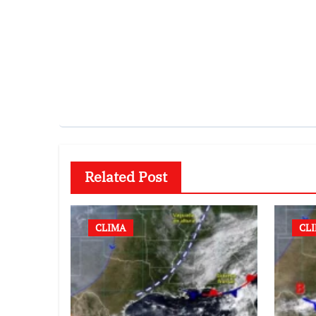
Related Post
CLIMA
CL