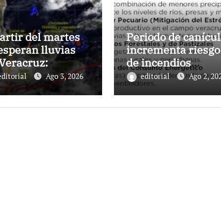
artir del martes
Periodo de canícul
esperan lluvias
incrementa riesgo
Veracruz:
de incendios
nagua
forestales y de
editorial
Ago 3, 2026
editorial
Ago 2, 20
pastizal en Veracr