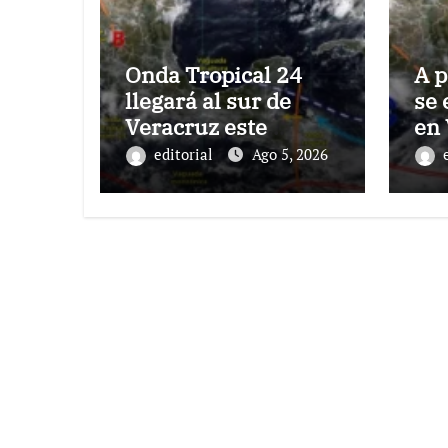
Onda Tropical 24
A p
llegará al sur de
se 
Veracruz este
en 
miércoles: Conagua
Co
editorial
Ago 5, 2026