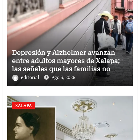
Depresión y Alzheimer avanzan
entre adultos mayores de Xalapa;
las señales que las familias no
deben ignorar
editorial
Ago 3, 2026
XALAPA