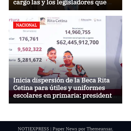
cargo las y los legisladores que
quieren reelegirse
NACIONAL
Inicia dispersión de la Beca Rita
Cetina para útiles y uniformes
escolares en primaria: presidenta
Claudia Sheinbaum
NOTIEXPRESS
|
Paper News
por
Themeansar
.