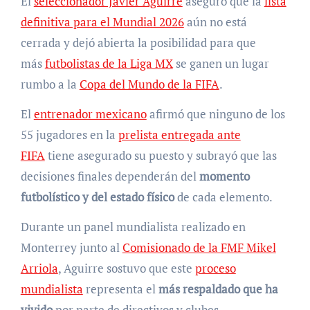
El
seleccionador Javier Aguirre
aseguró que la
lista
definitiva para el Mundial 2026
aún no está
cerrada y dejó abierta la posibilidad para que
más
futbolistas de la Liga MX
se ganen un lugar
rumbo a la
Copa del Mundo de la FIFA
.
El
entrenador mexicano
afirmó que ninguno de los
55 jugadores en la
prelista entregada ante
FIFA
tiene asegurado su puesto y subrayó que las
decisiones finales dependerán del
momento
futbolístico y del estado físico
de cada elemento.
Durante un panel mundialista realizado en
Monterrey junto al
Comisionado de la FMF Mikel
Arriola
, Aguirre sostuvo que este
proceso
mundialista
representa el
más respaldado que ha
vivido
por parte de directivos y clubes.