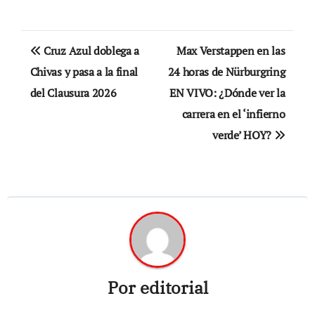
Navegación
Cruz Azul doblega a
Max Verstappen en las
de
Chivas y pasa a la final
24 horas de Nürburgring
del Clausura 2026
EN VIVO: ¿Dónde ver la
entradas
carrera en el ‘infierno
verde’ HOY?
Por
editorial