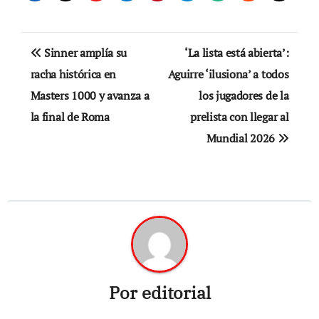
Navegación
Sinner amplía su
‘La lista está abierta’:
de
racha histórica en
Aguirre ‘ilusiona’ a todos
Masters 1000 y avanza a
los jugadores de la
entradas
la final de Roma
prelista con llegar al
Mundial 2026
Por
editorial