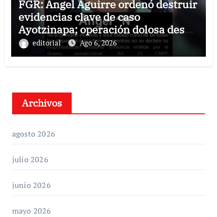
FGR: Ángel Aguirre ordenó destruir
evidencias clave de caso
Ayotzinapa; operación dolosa desde
el ejecutivo estatal
editorial
Ago 6, 2026
Archivos
agosto 2026
julio 2026
junio 2026
mayo 2026