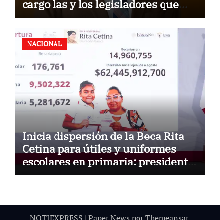
cargo las y los legisladores que
quieren reelegirse
NACIONAL
Inicia dispersión de la Beca Rita
Cetina para útiles y uniformes
escolares en primaria: presidenta
Claudia Sheinbaum
NOTIEXPRESS
|
Paper News
por
Themeansar
.