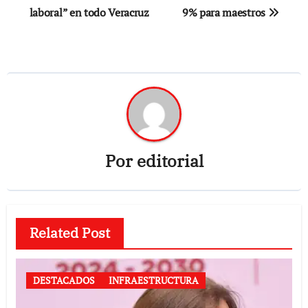
laboral” en todo Veracruz
9% para maestros
entradas
Por
editorial
Related Post
DESTACADOS
INFRAESTRUCTURA