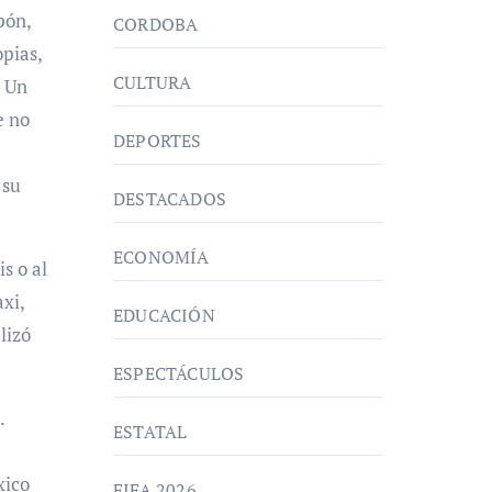
pón,
CORDOBA
pias,
CULTURA
? Un
e no
DEPORTES
 su
DESTACADOS
ECONOMÍA
s o al
xi,
EDUCACIÓN
lizó
ESPECTÁCULOS
.
ESTATAL
xico
FIFA 2026