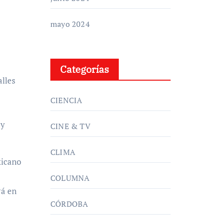
mayo 2024
Categorías
alles
CIENCIA
 y
CINE & TV
CLIMA
xicano
COLUMNA
rá en
CÓRDOBA