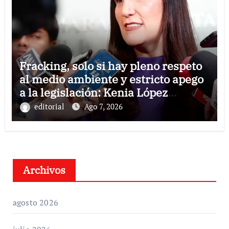
Fracking, solo si hay pleno respeto
al medio ambiente y estricto apego
a la legislación: Kenia López
Rabadán
editorial
Ago 7, 2026
Archivos
agosto 2026