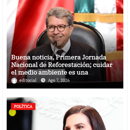
Buena noticia, Primera Jornada
Nacional de Reforestación; cuidar
el medio ambiente es una
responsabilidad compartida:
editorial
Ago 7, 2026
Ricardo Monreal
POLÍTICA