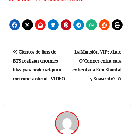
Navegación
Cientos de fans de
La Mansión VIP: ¿Lalo
de
BTS realizan enormes
O’Conner entra para
filas para poder adquirir
enfrentar a Kim Shantal
entradas
mercancía oficial | VIDEO
y Suavecito?