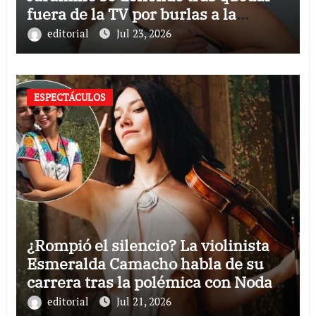
fuera de la TV por burlas a la
Selección Mexicana
editorial
Jul 23, 2026
ESPECTÁCULOS
¿Rompió el silencio? La violinista
Esmeralda Camacho habla de su
carrera tras la polémica con Nodal y
Ángela Aguilar
editorial
Jul 21, 2026