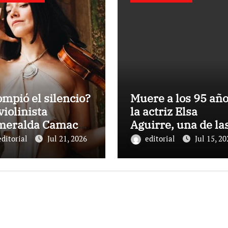
mpió el silencio?
Muere a los 95 añ
violinista
la actriz Elsa
meralda Camacho
Aguirre, una de la
la de su carrera
últimas figuras de
editorial
Jul 21, 2026
editorial
Jul 15, 20
s la polémica con
Cine de Oro
al y Ángela
mexicano
ilar