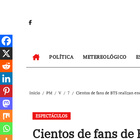
Ir
al
contenido
POLÍTICA
METEREOLÓGICO
E
Inicio
PM
V
7
Cientos de fans de BTS realizan eno
ESPECTÁCULOS
Cientos de fans de 