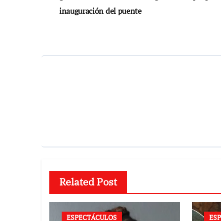
entradas
inauguración del puente
Related Post
ESPECTÁCULOS
ES