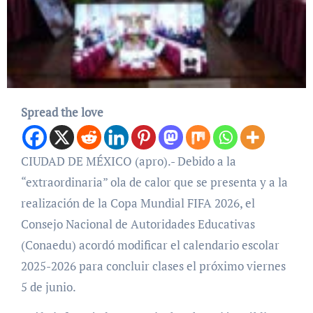
Spread the love
CIUDAD DE MÉXICO (apro).- Debido a la
“extraordinaria” ola de calor que se presenta y a la
realización de la Copa Mundial FIFA 2026, el
Consejo Nacional de Autoridades Educativas
(Conaedu) acordó modificar el calendario escolar
2025-2026 para concluir clases el próximo viernes
5 de junio.