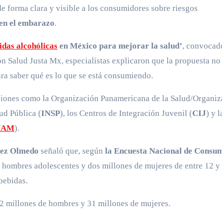
 de forma clara y visible a los consumidores sobre riesgos
en el embarazo
.
das alcohólicas
en México para mejorar la salud’
, convocad
ón Salud Justa Mx, especialistas explicaron que la propuesta no
ara saber qué es lo que se está consumiendo.
tuciones como la Organización Panamericana de la Salud/Organi
ud Pública (
INSP
), los Centros de Integración Juvenil (
CIJ
) y l
NAM
).
pez Olmedo
señaló que, según
la Encuesta Nacional de Consu
e hombres adolescentes y dos millones de mujeres de entre 12 y
bebidas.
 32 millones de hombres y 31 millones de mujeres.