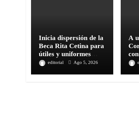
Inicia dispersión de la
A u
Beca Rita Cetina para
Cor
útiles y uniformes
con
escolares en primaria:
pru
editorial
Ago 5, 2026
presidenta Claudia
Sheinbaum