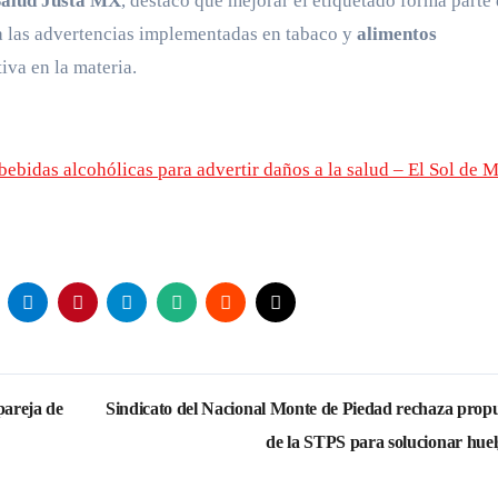
Salud Justa MX
, destacó que mejorar el etiquetado forma parte
r a las advertencias implementadas en tabaco y
alimentos
tiva en la materia.
bebidas alcohólicas para advertir daños a la salud – El Sol de 
pareja de
Sindicato del Nacional Monte de Piedad rechaza prop
de la STPS para solucionar hue