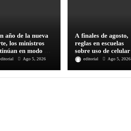
n año de la nueva
A finales de agosto,
te, los ministros
reglas en escuelas
tinúan en modo de
sobre uso de celular
eba
y redes sociales:
editorial
Ago 5, 2026
editorial
Ago 5, 2026
Sheinbaum