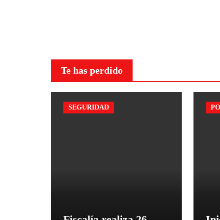
Te has perdido
SEGURIDAD
PO
Fiscalía realiza 26
Ini