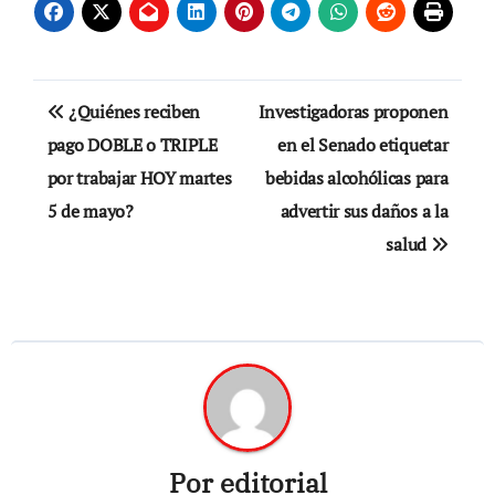
Navegación
¿Quiénes reciben
Investigadoras proponen
de
pago DOBLE o TRIPLE
en el Senado etiquetar
por trabajar HOY martes
bebidas alcohólicas para
entradas
5 de mayo?
advertir sus daños a la
salud
Por
editorial