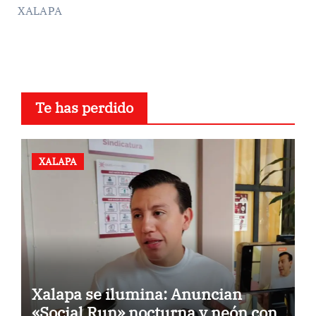
XALAPA
Te has perdido
XALAPA
Xalapa se ilumina: Anuncian
«Social Run» nocturna y neón con