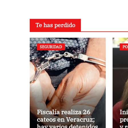
Te has perdido
SEGURIDAD
PO
Fiscalía realiza 26
In
cateos en Veracruz;
pr
hay varios detenidos
y 