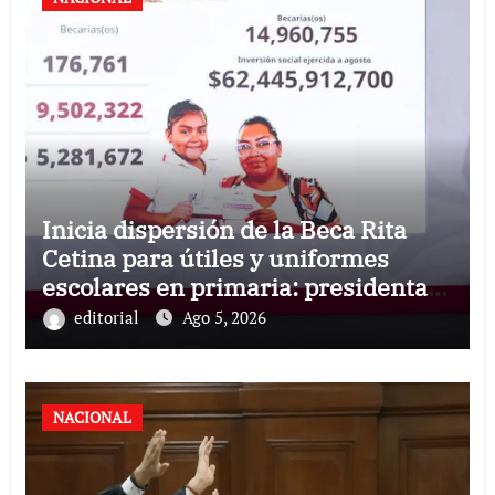
Inicia dispersión de la Beca Rita
Cetina para útiles y uniformes
escolares en primaria: presidenta
Claudia Sheinbaum
editorial
Ago 5, 2026
NACIONAL