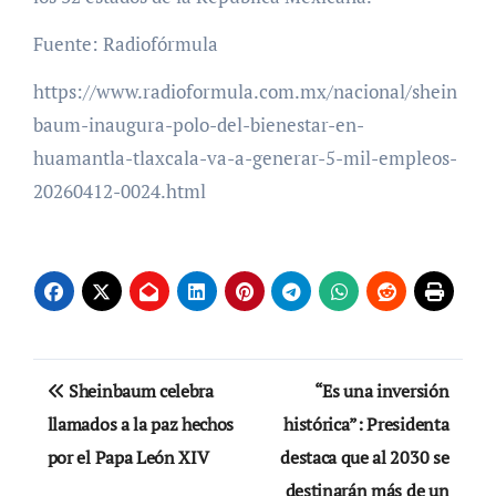
Fuente: Radiofórmula
https://www.radioformula.com.mx/nacional/shein
baum-inaugura-polo-del-bienestar-en-
huamantla-tlaxcala-va-a-generar-5-mil-empleos-
20260412-0024.html
Navegación
Sheinbaum celebra
“Es una inversión
de
llamados a la paz hechos
histórica”: Presidenta
por el Papa León XIV
destaca que al 2030 se
entradas
destinarán más de un