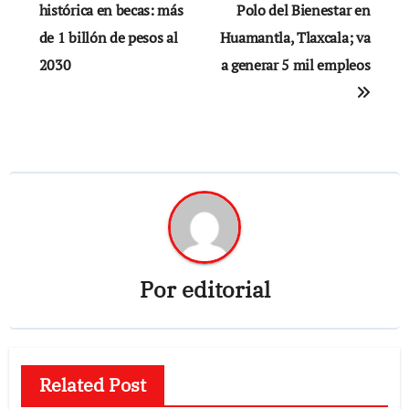
de
histórica en becas: más
Polo del Bienestar en
de 1 billón de pesos al
Huamantla, Tlaxcala; va
entradas
2030
a generar 5 mil empleos
Por
editorial
Related Post