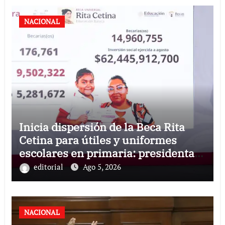
NACIONAL
Inicia dispersión de la Beca Rita
Cetina para útiles y uniformes
escolares en primaria: presidenta
Claudia Sheinbaum
editorial
Ago 5, 2026
NACIONAL