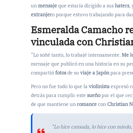
un
mensaje
que estaría dirigido a sus
haters
,
extranjer
o porque estuvo trabajando para dar
Esmeralda Camacho reac
vinculada con Christia
“Lo soñé tanto, lo trabajé intensamente.
Me l
mensaje que publicó en una historia en su perf
compartió
fotos
de su
viaje a Japón
para pres
Pero no fue todo lo que la
violinista
expresó c
detrás para cumplir este
sueño
por el que re
de que mantiene un
romance
con
Christian N
“Lo hice cansada, lo hice con miedo,