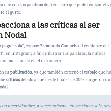
 ya que con sus palabras dejó en claro que pudo realizar el
vi
se el gusto.
ciona a las críticas al ser
n Nodal
o pague sola
”, expuso
Esmeralda Camacho
al comienzo del
il en Instagram; a fin de ilustrar sus palabras, la música
umir su estancia en el extranjero.
on su
publicación
, ya que también externó el
trabajo
que h
cibe
críticas
debido a que desde finales de 2025 surgieron ru
odal
.
 con incertidumbre, a veces enferma, en ocasiones sola, otr