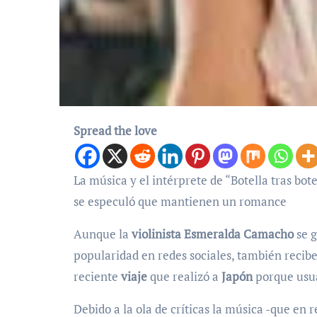
Spread the love
La música y el intérprete de “Botella tras botella” no han dejado de ser vinculados desde que a finales de 2025
se especuló que mantienen un romance
Aunque la
violinista Esmeralda Camacho
se g
popularidad en redes sociales, también recib
reciente
viaje
que realizó a
Japón
porque usua
Debido a la ola de críticas la música -que en