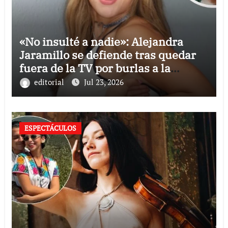
«No insulté a nadie»: Alejandra
Jaramillo se defiende tras quedar
fuera de la TV por burlas a la
Selección Mexicana
editorial
Jul 23, 2026
ESPECTÁCULOS