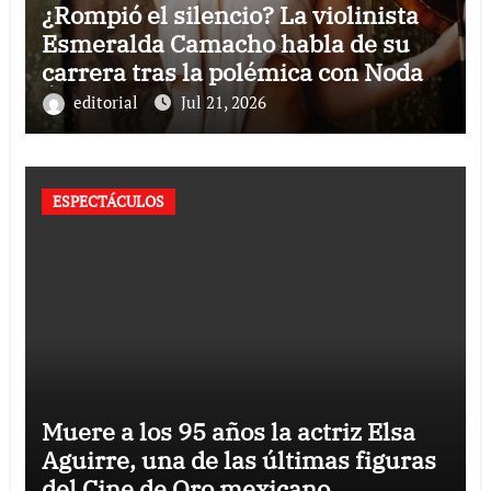
¿Rompió el silencio? La violinista
Esmeralda Camacho habla de su
carrera tras la polémica con Nodal y
Ángela Aguilar
editorial
Jul 21, 2026
ESPECTÁCULOS
Muere a los 95 años la actriz Elsa
Aguirre, una de las últimas figuras
del Cine de Oro mexicano