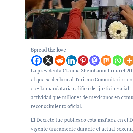
Spread the love
La presidenta Claudia Sheinbaum firmó el 20 de marzo en Felipe Carrillo Puerto, Quintana Roo, el Decreto por
el que se declara al Turismo Comunitario como 
que la mandataria calificó de “justicia social
actividad que millones de mexicanos en comun
reconocimiento oficial.
El Decreto fue publicado esta mañana en el D
vigente únicamente durante el actual sexenio