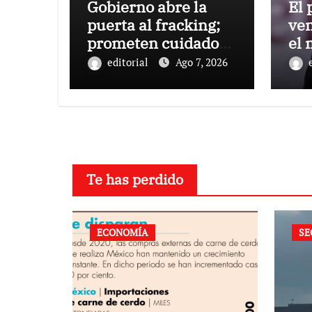
Gobierno abre la
El 
puerta al fracking;
ven
prometen cuidado
el
del agua y consultas
Sh
editorial
Ago 7, 2026
ciudadanas
Te has perdido
ECONOMÍA
SE