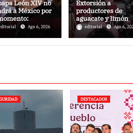
papa León XIV no
Extorsión a
drá a México por
productores de
 momento:
aguacate y limón
einbaum
dejó 18 mil mdp a
editorial
Ago 6, 2026
editorial
Ago 6, 20
red del caso Carlo
Manzo
GURIDAD
DESTACADOS