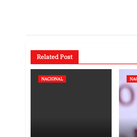
Related Post
NACIONAL
NA