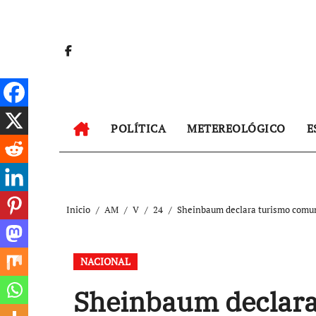
Ir
al
contenido
POLÍTICA
METEREOLÓGICO
E
Inicio
AM
V
24
Sheinbaum declara turismo comuni
NACIONAL
Sheinbaum declara