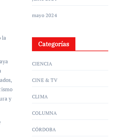
mayo 2024
 la
Categorías
Maya
CIENCIA
a
ados,
CINE & TV
urismo
CLIMA
ura y
COLUMNA
e
CÓRDOBA