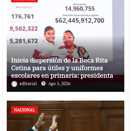
Inicia dispersión de la Beca Rita
Cetina para útiles y uniformes
escolares en primaria: presidenta
Claudia Sheinbaum
editorial
Ago 5, 2026
NACIONAL