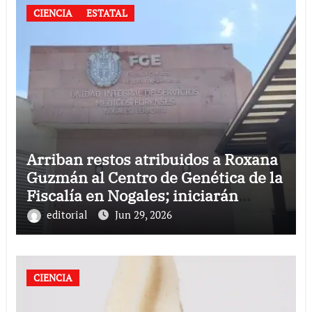
CIENCIA
ESTATAL
Arriban restos atribuidos a Roxana
Guzmán al Centro de Genética de la
Fiscalía en Nogales; iniciarán
pruebas de ADN
editorial
Jun 29, 2026
CIENCIA