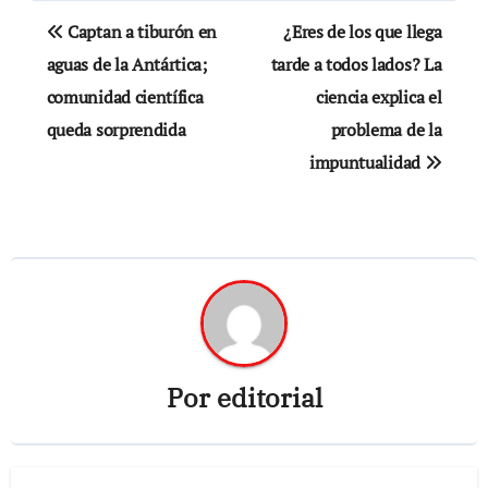
Navegación
Captan a tiburón en
¿Eres de los que llega
de
aguas de la Antártica;
tarde a todos lados? La
comunidad científica
ciencia explica el
entradas
queda sorprendida
problema de la
impuntualidad
Por
editorial