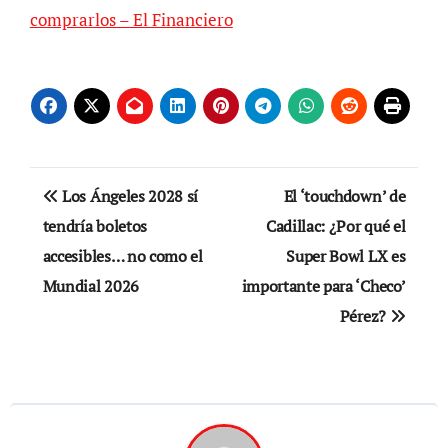
comprarlos – El Financiero
Navegación
Los Ángeles 2028 sí
El ‘touchdown’ de
de
tendría boletos
Cadillac: ¿Por qué el
accesibles… no como el
Super Bowl LX es
entradas
Mundial 2026
importante para ‘Checo’
Pérez?