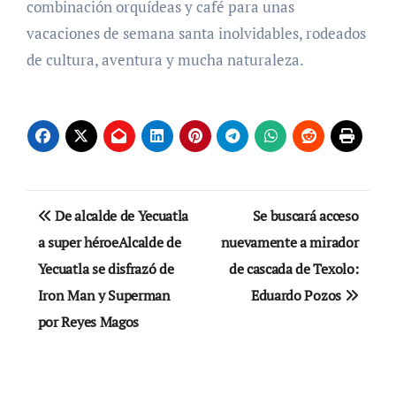
combinación orquídeas y café para unas
vacaciones de semana santa inolvidables, rodeados
de cultura, aventura y mucha naturaleza.
Navegación
De alcalde de Yecuatla
Se buscará acceso
de
a super héroeAlcalde de
nuevamente a mirador
Yecuatla se disfrazó de
de cascada de Texolo:
entradas
Iron Man y Superman
Eduardo Pozos
por Reyes Magos