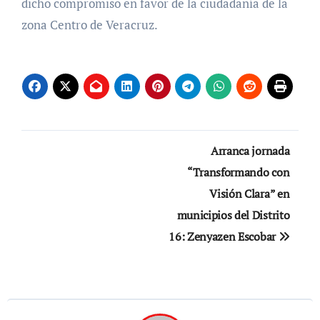
dicho compromiso en favor de la ciudadanía de la
zona Centro de Veracruz.
Navegación
Arranca jornada
de
“Transformando con
Visión Clara” en
entradas
municipios del Distrito
16: Zenyazen Escobar