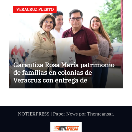
VERACRUZ PUERTO
Garantiza Rosa María patrimonio
de familias en colonias de
Veracruz con entrega de
escrituras
NOTIEXPRESS
|
Paper News
por
Themeansar
.