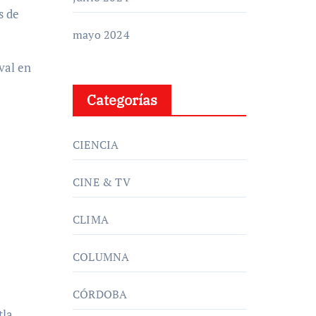
s de
mayo 2024
val en
Categorías
CIENCIA
CINE & TV
CLIMA
COLUMNA
CÓRDOBA
la,