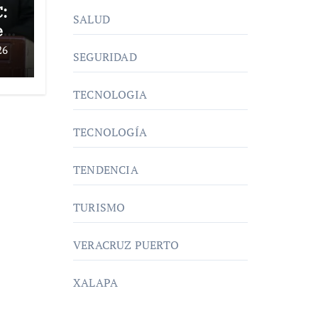
:
SALUD
e
o
26
SEGURIDAD
TECNOLOGIA
TECNOLOGÍA
TENDENCIA
TURISMO
VERACRUZ PUERTO
XALAPA