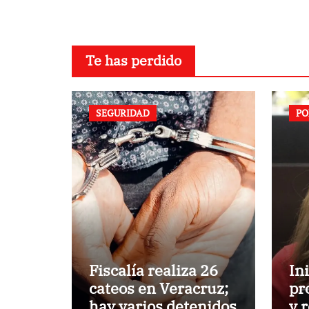
Te has perdido
SEGURIDAD
PO
Fiscalía realiza 26
In
cateos en Veracruz;
pr
hay varios detenidos
y 