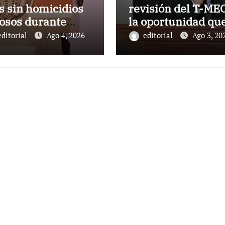
s sin homicidios
revisión del T-MEC
osos durante
la oportunidad qu
26
no estamos viend
editorial
Ago 4, 2026
editorial
Ago 3, 20