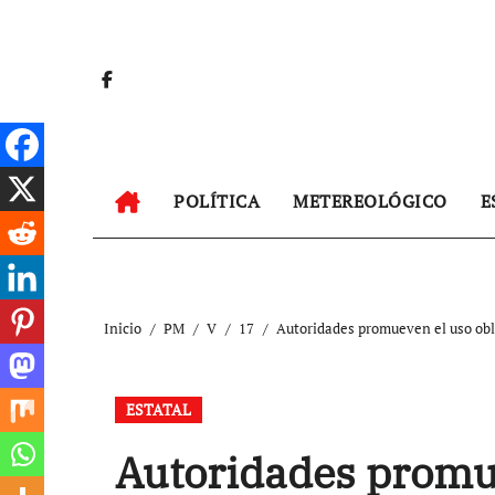
Ir
al
contenido
POLÍTICA
METEREOLÓGICO
E
Inicio
PM
V
17
Autoridades promueven el uso obl
ESTATAL
Autoridades promue