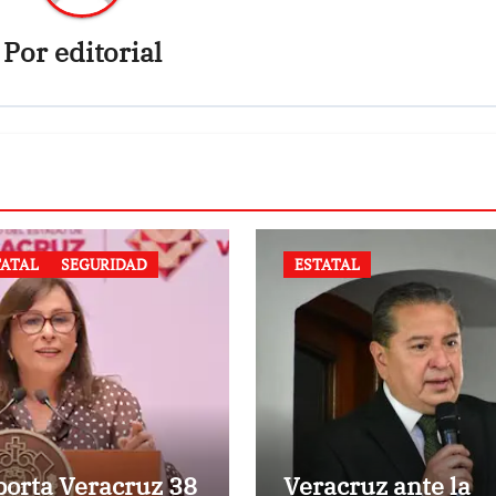
Por
editorial
TATAL
SEGURIDAD
ESTATAL
orta Veracruz 38
Veracruz ante la