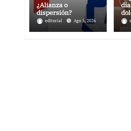
¿Alianza o
día
dispersión?
dol
20
editorial
Ago 5, 2026