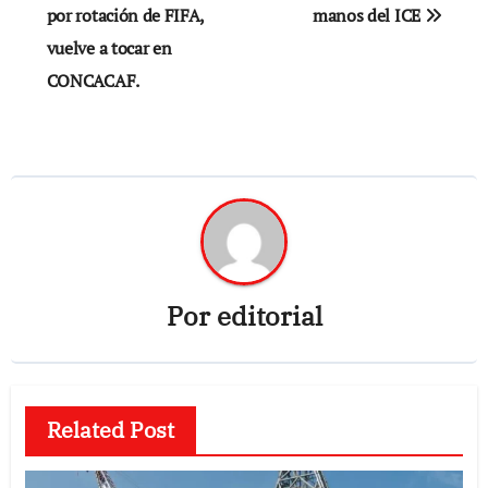
por rotación de FIFA,
manos del ICE
entradas
vuelve a tocar en
CONCACAF.
Por
editorial
Related Post