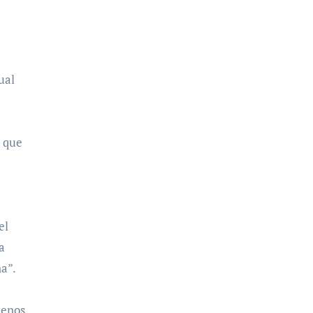
ual
a que
el
a
na”.
menos