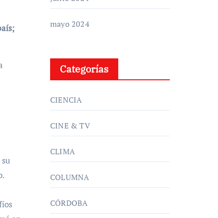
mayo 2024
aís;
a
Categorías
CIENCIA
CINE & TV
CLIMA
 su
o.
COLUMNA
CÓRDOBA
fíos