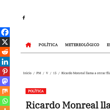
Ir
al
contenido
POLÍTICA
METEREOLÓGICO
E
Inicio
PM
V
13
Ricardo Monreal llama a cerrar fi
POLÍTICA
Ricardo Monreal lla