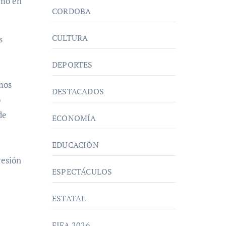
rmó en
CORDOBA
CULTURA
s
DEPORTES
mos
DESTACADOS
o
de
ECONOMÍA
EDUCACIÓN
resión
ESPECTÁCULOS
ESTATAL
FIFA 2026