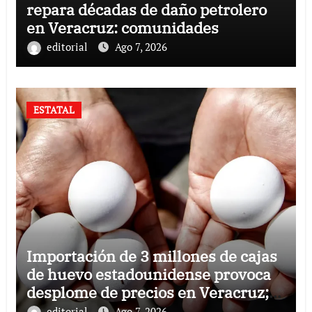
repara décadas de daño petrolero
en Veracruz: comunidades
editorial
Ago 7, 2026
ESTATAL
Importación de 3 millones de cajas
de huevo estadounidense provoca
desplome de precios en Veracruz;
llaman a consumir local
editorial
Ago 7, 2026