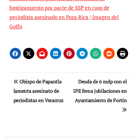
hostigamiento por parte de SSP en caso de
periodista asesinado en Poza Rica | Imagen del
Golfo
Navegación
Obispo de Papantla
Deuda de 6 mdp con el
de
lamenta asesinato de
IPE frena jubilaciones en
periodistas en Veracruz
Ayuntamiento de Fortín
entradas