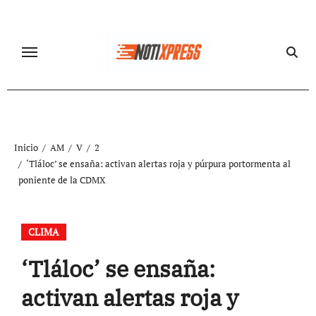
Ir
al
contenido
Inicio
AM
V
2
‘Tláloc’ se ensaña: activan alertas roja y púrpura portormenta al
poniente de la CDMX
CLIMA
‘Tláloc’ se ensaña:
activan alertas roja y