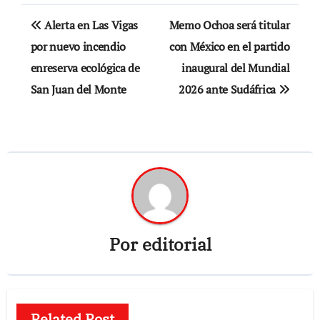
Navegación
Alerta en Las Vigas
Memo Ochoa será titular
de
por nuevo incendio
con México en el partido
enreserva ecológica de
inaugural del Mundial
entradas
San Juan del Monte
2026 ante Sudáfrica
Por
editorial
Related Post