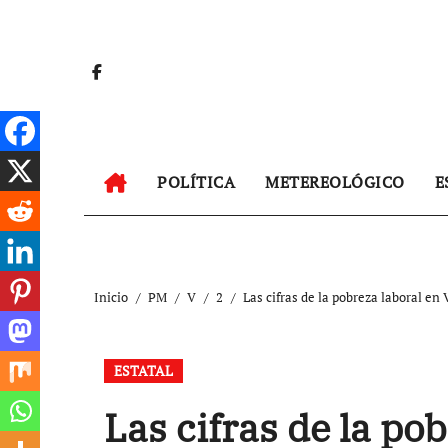
Ir
al
contenido
POLÍTICA
METEREOLÓGICO
E
Inicio
PM
V
2
Las cifras de la pobreza laboral en
ESTATAL
Las cifras de la po