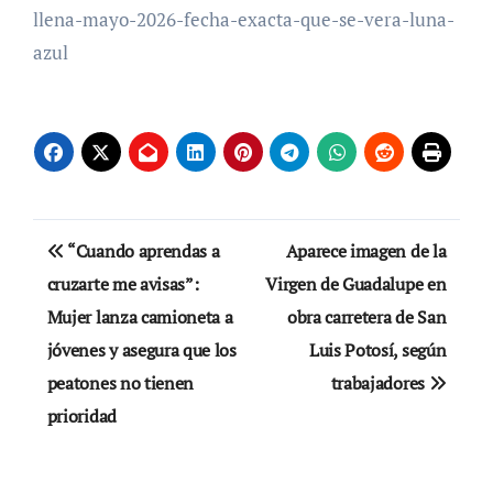
llena-mayo-2026-fecha-exacta-que-se-vera-luna-
azul
Navegación
“Cuando aprendas a
Aparece imagen de la
de
cruzarte me avisas”:
Virgen de Guadalupe en
Mujer lanza camioneta a
obra carretera de San
entradas
jóvenes y asegura que los
Luis Potosí, según
peatones no tienen
trabajadores
prioridad